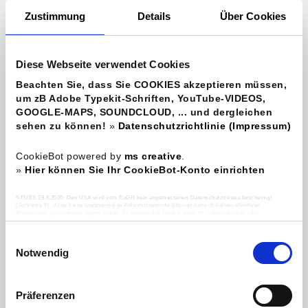
Zustimmung
Details
Über Cookies
AKTUALISIERTE HUNDETRAINING-TERMINE UND WORKSHOP-TERMINE SIND ONLINE
Diese Webseite verwendet Cookies
Beachten Sie, dass Sie COOKIES akzeptieren müssen,
um zB Adobe Typekit-Schriften, YouTube-VIDEOS,
GOOGLE-MAPS, SOUNDCLOUD, ... und dergleichen
sehen zu können!
»
Datenschutzrichtlinie (Impressum)
CookieBot powered by
ms creative
.
»
Hier können Sie Ihr CookieBot-Konto einrichten
DETAILS
NEUES 29.8.2020: Den USA wird vom EuGH kein angemessenes Datenschutzniveau bescheinigt
(Schrems II), da es keine unabhängigige Aufsichtsbehörde gibt und dadurch keinen effektiven
Rechtschutz personenbezogener Daten. Es besteht das Risiko, dass zB Geheimdienste oder
Sicherheitsbehörden auf personenbezogene Daten zugreifen können durch Einbindung von zB YouTube /
Google und Sie ihre Betroffenenrechte, die Sie auf Basis der DSGVO haben (Auskunft, Einschränkung,
Berichtigung, Löschung, Widerruf, etc.) oder auch ein Beschwerderecht in den USA oder gegenüber
E
Übermittlungsempfängern nicht erfolgreich durchsetzen können.
Notwendig
i
02.07.2025
n
w
Angebote Therapie-Begleithunde-Ausbildung, Hundetraining individual
Präferenzen
i