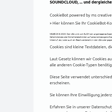
SOUNDCLOUD, ... und dergleiche
CookieBot powered by
ms creative
»
Hier können Sie Ihr CookieBot-Ko
NEUES 29.8.2020: Den USA wird vom EuGH kein angemessenes Datensch
Geheimdienste oder Sicherheitsbehörden auf personenbezogene Date
Widerruf, etc.) oder auch ein Beschwerderecht in den USA oder ge
Cookies sind kleine Textdateien, 
Laut Gesetz können wir Cookies auf
alle anderen Cookie-Typen benötige
Diese Seite verwendet unterschiedl
erscheinen.
Sie können Ihre Einwilligung jeder
Erfahren Sie in unserer Datenschut