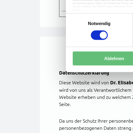
personenbezogener Daten. Es besteht das Risiko, da
die Sie auf Basis der DSGVO haben (Auskunft, Einsc
können.
E
i
Notwendig
n
w
i
l
l
Ablehnen
i
g
Datenschutzerklärung
u
n
Diese Website wird von
Dr. Elisab
g
wird von uns als Verantwortlichem
s
Website erheben und zu welchem Z
a
Seite.
u
s
Da uns der Schutz Ihrer personenb
w
a
personenbezogenen Daten streng a