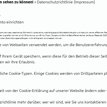
n sehen zu können!
»
Datenschutzrichtlinie (Impressum)
.
nto einrichten
utzniveau bescheinigt (Schrems II), da es keine unabhängigige Aufsichtsbehörde gibt und dadurch keinen effektiven Rech
n zugreifen können durch Einbindung von zB YouTube / Google und Sie ihre Betroffenenrechte, die Sie auf Basis der DSG
genüber Übermittlungsempfängern nicht erfolgreich durchsetzen können.
die von Webseiten verwendet werden, um die Benutzererfahrung 
 Ihrem Gerät speichern, wenn diese für den Betrieb dieser Sei
n wir Ihre Erlaubnis.
iche Cookie-Typen. Einige Cookies werden von Drittparteien pla
zeit von der Cookie-Erklärung auf unserer Website ändern oder
zrichtlinie mehr darüber, wer wir sind, wie Sie uns kontaktiere