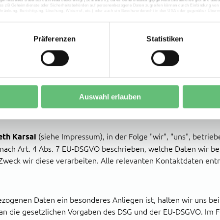
Benutzers für Cookies auf der aktuellen
ss zB Geheimdienste oder Sicherheitsbehörden auf personenbezogene Daten zugreifen können durch Einbindung von z
Domäne.
hränkung, Berichtigung, Löschung, Widerruf, etc.) oder auch ein Beschwerderecht in den USA oder gegenüber Übermi
Präferenzen
Statistiken
Datenschutzhinweise:
Auswahl erlauben
eth Karsai
(siehe Impressum), in der Folge "wir", "uns", betrie
 nach Art. 4 Abs. 7 EU-DSGVO beschrieben, welche Daten wir be
weck wir diese verarbeiten. Alle relevanten Kontaktdaten ent
ezogenen Daten ein besonderes Anliegen ist, halten wir uns be
n die gesetzlichen Vorgaben des DSG und der EU-DSGVO. Im Fo