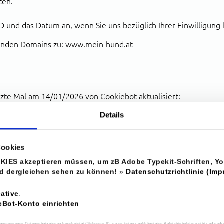
ten.
ID und das Datum an, wenn Sie uns bezüglich Ihrer Einwilligung 
olgenden Domains zu: www.mein-hund.at
etzte Mal am 14/01/2026 von
Cookiebot
aktualisiert:
Details
 eine Webseite nutzbar zu machen, indem sie Grundfunktionen
Cookies
e ermöglichen. Die Webseite kann ohne diese Cookies nicht rich
OKIES akzeptieren müssen, um zB Adobe Typekit-Schriften,
 dergleichen sehen zu können!
»
Datenschutzrichtlinie (Im
er
Zweck
ein-hund.at
Behält die Zustände des Benutzers bei allen
ative
.
Seitenanfragen bei.
eBot-Konto einrichten
Speichert den Zustimmungsstatus des
bot
essenes Datenschutzniveau bescheinigt (Schrems II), da es keine unabhängigige Aufsichtsbehörde gibt und dadur