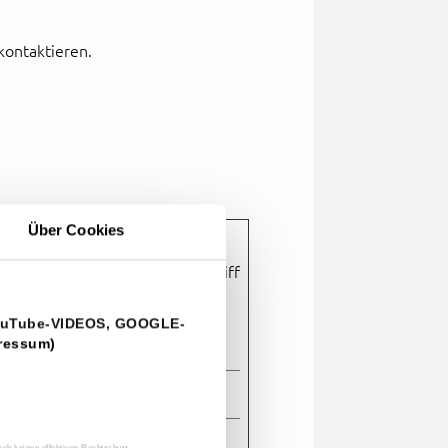
kontaktieren.
Über Cookies
 wie Seitennavigation und Zugriff
tig funktionieren.
 YouTube-VIDEOS, GOOGLE-
Maximale
pressum)
Typ
Speicherdauer
Sitzung
HTTP-
Cookie
1 Jahr
HTTP-
ch keinen effektiven Rechtschutz