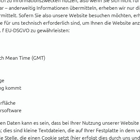
ich zu Informationszwecken nutzen, also wenn Sie sich nicht für
ar – anderweitig Informationen übermitteln, erheben wir nur 
rmittelt. Sofern Sie also unsere Website besuchen möchten, er
 für uns technisch erforderlich sind, um Ihnen die Website anz
lit. f EU-DSGVO zu gewährleisten:
ich Mean Time (GMT)
ge
ung kommt
rfläche
ersoftware
n Daten kann es sein, dass bei Ihrer Nutzung unserer Website 
 dies sind kleine Textdateien, die auf Ihrer Festplatte in dem
 Stelle, die einen Cookie setzt (hier erfolgt dies durch uns u