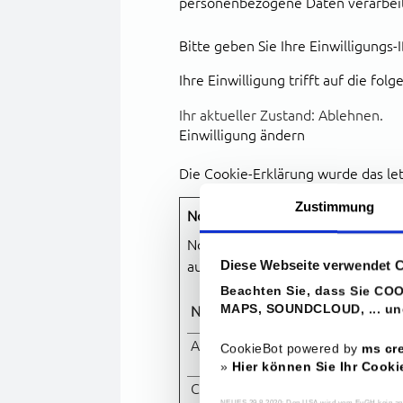
personenbezogene Daten verarbei
Bitte geben Sie Ihre Einwilligungs-
Ihre Einwilligung trifft auf die f
Ihr aktueller Zustand: Ablehnen.
Einwilligung ändern
Die Cookie-Erklärung wurde das l
Zustimmung
Notwendig (2)
Notwendige Cookies helfen dabei,
Diese Webseite verwendet 
auf sichere Bereiche der Webseit
Beachten Sie, dass Sie CO
MAPS, SOUNDCLOUD, ... und
Name
Anbiet
ASPSESSIONID#
www.m
CookieBot powered by
ms cre
»
Hier können Sie Ihr Cooki
CookieConsent
Cookie
NEUES 29.8.2020: Den USA wird vom EuGH kein angem