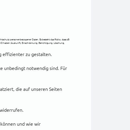
tschutz personenbezogener Daten. Es besteht das Risiko, dass zB
VO haben (Auskunft, Einschränkung, Berichtigung, Löschung,
effizienter zu gestalten.
te unbedingt notwendig sind. Für
tziert, die auf unseren Seiten
 widerrufen.
n können und wie wir